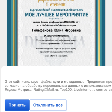
Этот сайт использует файлы куки и метаданные. Продолжая про
согласие на обработку персональных данных с использование
Яндекс.Метрика, Rating@Mail.ru, Top100, LiveInternet в соответс
Принять
Отклонить все
©
МОУ СОШ № 1 п. Забайкальск