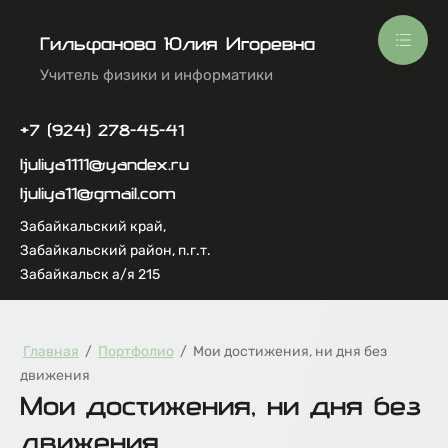
Гильфанова Юлия Игоревна
Учитель физики и информатики
+7 (924) 278-45-41
ljuliya1111@yandex.ru
ljuliya11@gmail.com
Забайкальский край,
Забайкальский район, п.г.т.
Забайкальск а/я 215
Главная
/
Портфолио
/
Мои достижения, ни дня без
движения
Мои достижения, ни дня без
движения