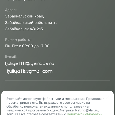
Адрес:
Забайкальский край,
Забайкальский район, п.г.т.
Забайкальск а/я 215
Режим работы:
Пн-Пт: с 09:00 до 17:00
E-mail:
ljuliya1111@yandex.ru
ljuliya11@gmail.com
Этот сайт использует файлы куки и метаданные. Продолжая
Copyright © 2011 - 2026 МОУ СОШ № 1 п.
просматривать его, Вы выражаете свое согласие на
Забайкальск
обработку персональных данных с использованием
метрической программы Яндекс.Метрика, Rating@Mail.ru,
Политика конфиденциальности
Top100, LiveInternet в соответствии с
Политикой обработки