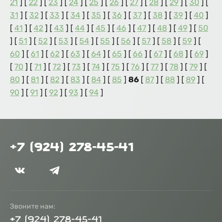
21
] [
22
] [
23
] [
24
] [
25
] [
26
] [
27
] [
28
] [
29
] [
30
] [
31
] [
32
] [
33
] [
34
] [
35
] [
36
] [
37
] [
38
] [
39
] [
40
]
[
41
] [
42
] [
43
] [
44
] [
45
] [
46
] [
47
] [
48
] [
49
] [
50
] [
51
] [
52
] [
53
] [
54
] [
55
] [
56
] [
57
] [
58
] [
59
] [
60
] [
61
] [
62
] [
63
] [
64
] [
65
] [
66
] [
67
] [
68
] [
69
]
[
70
] [
71
] [
72
] [
73
] [
74
] [
75
] [
76
] [
77
] [
78
] [
79
] [
80
] [
81
] [
82
] [
83
] [
84
] [
85
]
86
[
87
] [
88
] [
89
] [
90
] [
91
] [
92
] [
93
] [
94
]
+7 (924) 278-45-41
Звоните нам:
+7 (924) 278-45-41