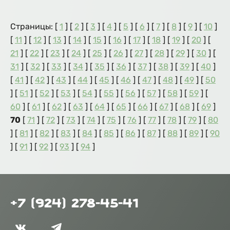
Страницы: [
1
] [
2
] [
3
] [
4
] [
5
] [
6
] [
7
] [
8
] [
9
] [
10
]
[
11
] [
12
] [
13
] [
14
] [
15
] [
16
] [
17
] [
18
] [
19
] [
20
] [
21
] [
22
] [
23
] [
24
] [
25
] [
26
] [
27
] [
28
] [
29
] [
30
] [
31
] [
32
] [
33
] [
34
] [
35
] [
36
] [
37
] [
38
] [
39
] [
40
]
[
41
] [
42
] [
43
] [
44
] [
45
] [
46
] [
47
] [
48
] [
49
] [
50
] [
51
] [
52
] [
53
] [
54
] [
55
] [
56
] [
57
] [
58
] [
59
] [
60
] [
61
] [
62
] [
63
] [
64
] [
65
] [
66
] [
67
] [
68
] [
69
]
70
[
71
] [
72
] [
73
] [
74
] [
75
] [
76
] [
77
] [
78
] [
79
] [
80
] [
81
] [
82
] [
83
] [
84
] [
85
] [
86
] [
87
] [
88
] [
89
] [
90
] [
91
] [
92
] [
93
] [
94
]
+7 (924) 278-45-41