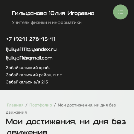
Гильфанова Юлия Игоревна
Учитель физики и информатики
+7 (924) 278-45-41
ljuliya1111@yandex.ru
ljuliya11@gmail.com
Забайкальский край,
Забайкальский район, п.г.т.
Забайкальск а/я 215
Главная
/
Портфолио
/
Мои достижения, ни дня без
движения
Мои достижения, ни дня без
движения